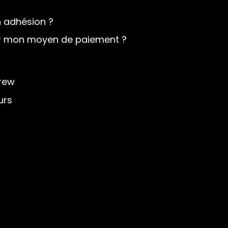
adhésion ?
r mon moyen de paiement ?
Crew
urs