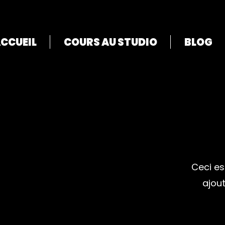
CCUEIL
COURS AU STUDIO
BLOG
Ceci es
ajou