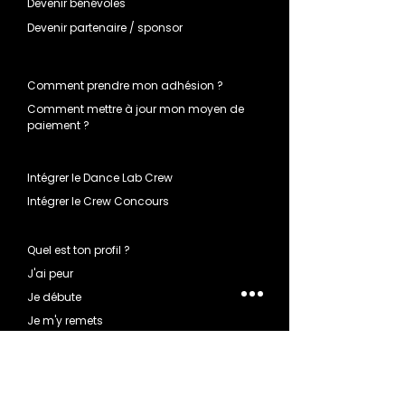
Devenir bénévoles
Devenir partenaire / sponsor
Comment prendre mon adhésion ?
Comment mettre à jour mon moyen de
paiement ?
Intégrer le Dance Lab Crew
Intégrer le Crew Concours
Quel est ton profil ?
J'ai peur
Je débute
Je m'y remets
Un expert
Rester en forme
Grand sportif