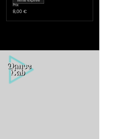
Vente expirée
Prix
8,00 €
Nos cours au studio
Boutique en ligne
Événements Dance Lab
Nos médias
Nous contacter