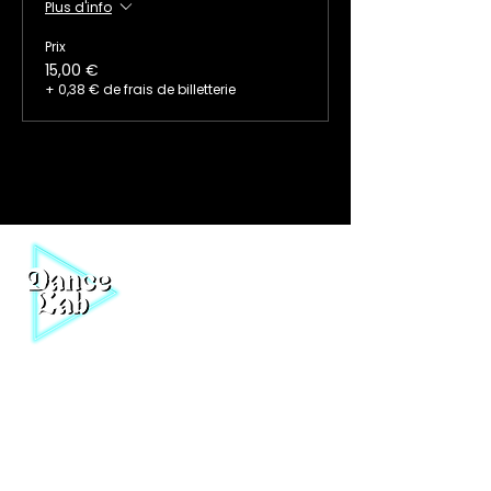
Plus d'info
Prix
15,00 €
+ 0,38 € de frais de billetterie
Nos cours au studio
Boutique en ligne
Événements Dance Lab
Nos médias