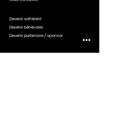
Devenir adhérent
Devenir bénévoles
Devenir partenaire / sponsor
Comment prendre mon adhésion ?
Comment mettre à jour mon moyen de
paiement ?
Intégrer le Dance Lab Crew
Intégrer le Crew Concours
Quel est ton profil ?
J'ai peur
Je débute
Je m'y remets